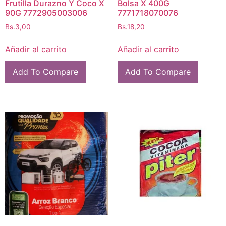
Frutilla Durazno Y Coco X
Bolsa X 400G
90G 7772905003006
7771718070076
Bs.
3,00
Bs.
18,20
Añadir al carrito
Añadir al carrito
Add To Compare
Add To Compare