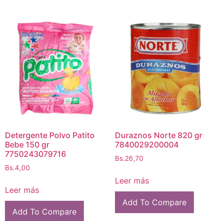
Detergente Polvo Patito
Duraznos Norte 820 gr
Bebe 150 gr
7840029200004
7750243079716
Bs.
26,70
Bs.
4,00
Leer más
Leer más
Add To Compare
Add To Compare