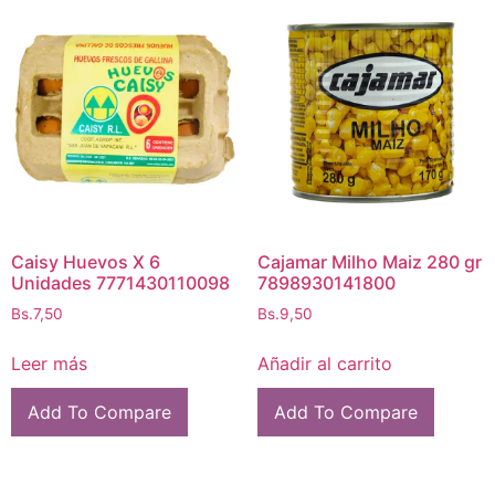
Caisy Huevos X 6
Cajamar Milho Maiz 280 gr
Unidades 7771430110098
7898930141800
Bs.
7,50
Bs.
9,50
Leer más
Añadir al carrito
Add To Compare
Add To Compare