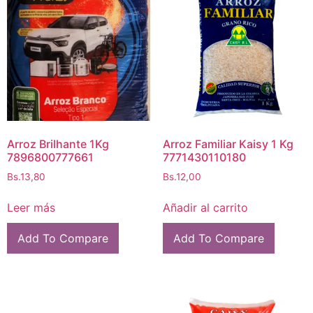
Arroz Brilhante 1Kg
Arroz Familiar Kaisy 1 Kg
7896800777661
7771430110180
Bs.
13,80
Bs.
12,00
Leer más
Añadir al carrito
Add To Compare
Add To Compare