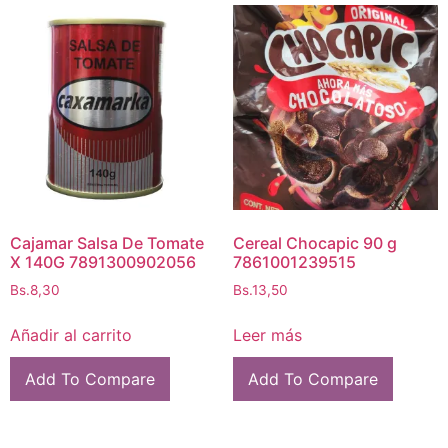
Cajamar Salsa De Tomate
Cereal Chocapic 90 g
X 140G 7891300902056
7861001239515
Bs.
8,30
Bs.
13,50
Añadir al carrito
Leer más
Add To Compare
Add To Compare