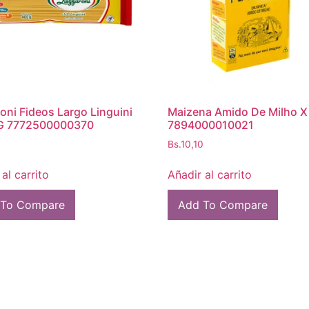
oni Fideos Largo Linguini
Maizena Amido De Milho 
G 7772500000370
7894000010021
Bs.
10,10
al carrito
Añadir al carrito
 To Compare
Add To Compare