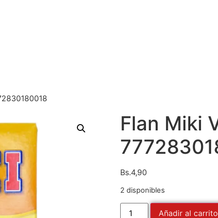
7772830180018
Flan Miki V
77728301
Bs.
4,90
2 disponibles
Añadir al carrito