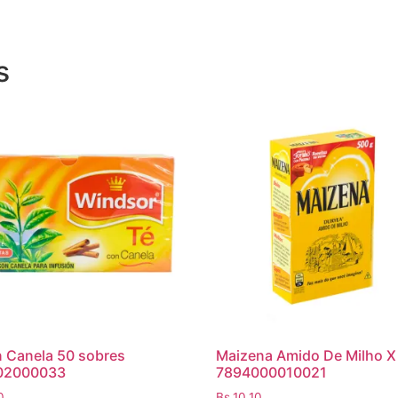
s
 Canela 50 sobres
Maizena Amido De Milho 
02000033
7894000010021
0
Bs.
10,10