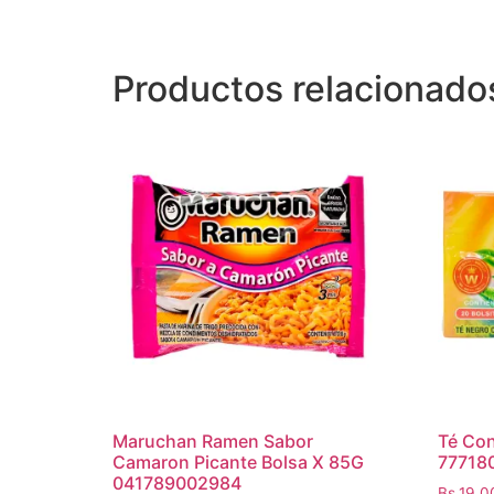
Productos relacionado
Maruchan Ramen Sabor
Té Con
Camaron Picante Bolsa X 85G
77718
041789002984
Bs.
19,0