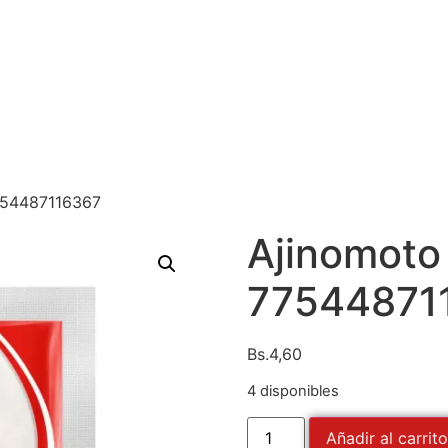
754487116367
Ajinomoto
77544871
Bs.
4,60
4 disponibles
Añadir al carrito