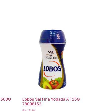
X 500G
Lobos Sal Fina Yodada X 125G
78098152
Bs.
13,10