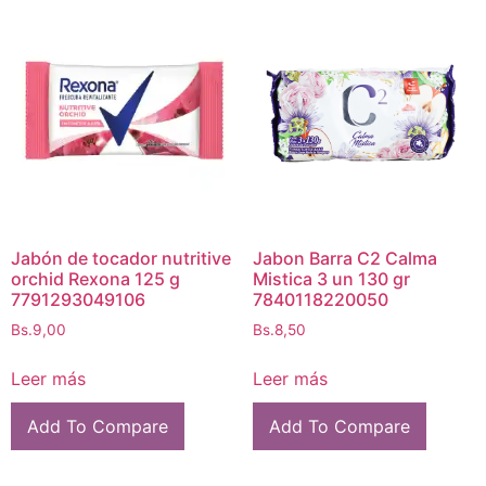
Jabón de tocador nutritive
Jabon Barra C2 Calma
orchid Rexona 125 g
Mistica 3 un 130 gr
7791293049106
7840118220050
Bs.
9,00
Bs.
8,50
Leer más
Leer más
Add To Compare
Add To Compare