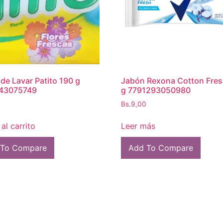
de Lavar Patito 190 g
Jabón Rexona Cotton Fres
43075749
g 7791293050980
Bs.
9,00
al carrito
Leer más
 To Compare
Add To Compare