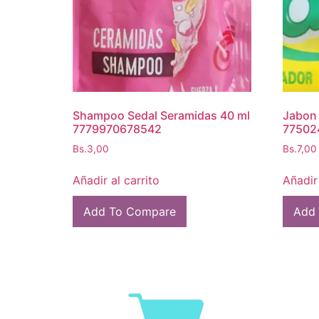
Shampoo Sedal Seramidas 40 ml
Jabon 
7779970678542
77502
Bs.
3,00
Bs.
7,00
Añadir al carrito
Añadir 
Add To Compare
Add