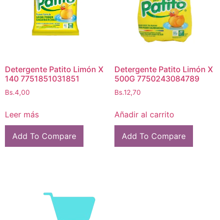
Detergente Patito Limón X
Detergente Patito Limón X
140 7751851031851
500G 7750243084789
Bs.
4,00
Bs.
12,70
Leer más
Añadir al carrito
Add To Compare
Add To Compare