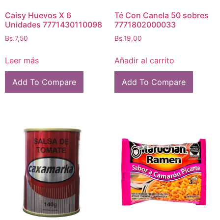
Caisy Huevos X 6
Té Con Canela 50 sobres
Unidades 7771430110098
7771802000033
Bs.
7,50
Bs.
19,00
Leer más
Añadir al carrito
Add To Compare
Add To Compare