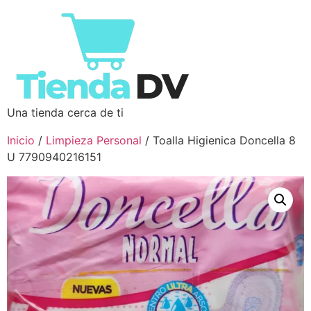
Una tienda cerca de ti
Inicio
/
Limpieza Personal
/ Toalla Higienica Doncella 8
U 7790940216151