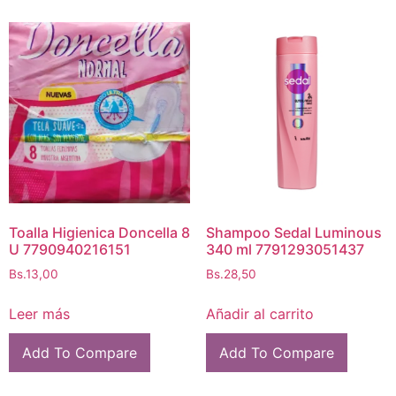
Toalla Higienica Doncella 8
Shampoo Sedal Luminous
U 7790940216151
340 ml 7791293051437
Bs.
13,00
Bs.
28,50
Leer más
Añadir al carrito
Add To Compare
Add To Compare