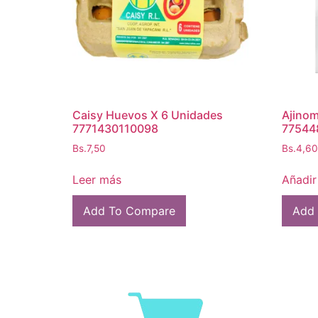
Caisy Huevos X 6 Unidades
Ajinom
7771430110098
77544
Bs.
7,50
Bs.
4,60
Leer más
Añadir 
Add To Compare
Add