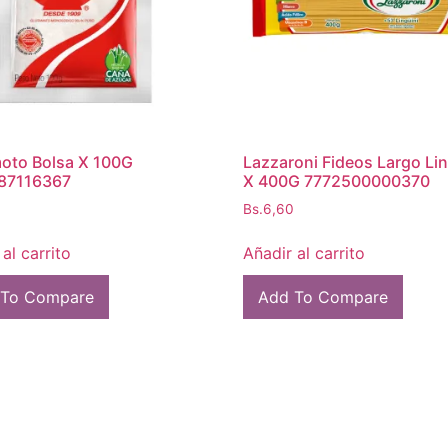
oto Bolsa X 100G
Lazzaroni Fideos Largo Lin
87116367
X 400G 7772500000370
Bs.
6,60
al carrito
Añadir al carrito
 To Compare
Add To Compare