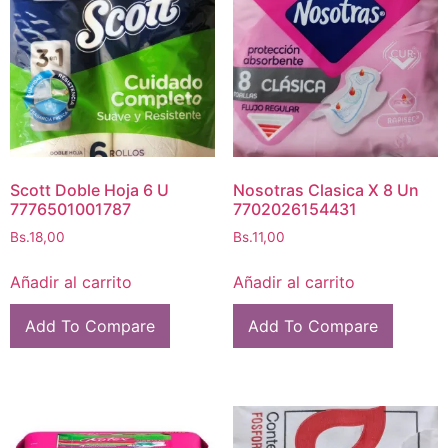
Scott Doble Hoja 6 U
Nosotras Clasica X 8 Un
7776501001787
7702026154431
Bs.
18,00
Bs.
11,00
Añadir al carrito
Añadir al carrito
Add To Compare
Add To Compare