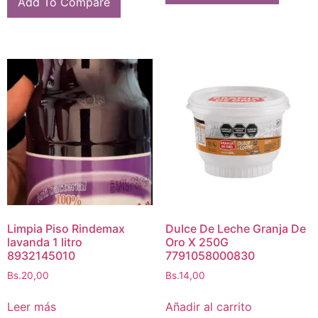
Add To Compare
Limpia Piso Rindemax
Dulce De Leche Granja De
lavanda 1 litro
Oro X 250G
8932145010
7791058000830
Bs.
20,00
Bs.
14,00
Leer más
Añadir al carrito