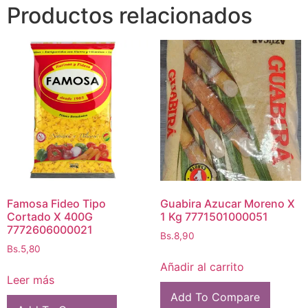
Productos relacionados
Famosa Fideo Tipo
Guabira Azucar Moreno X
Cortado X 400G
1 Kg 7771501000051
7772606000021
Bs.
8,90
Bs.
5,80
Añadir al carrito
Leer más
Add To Compare