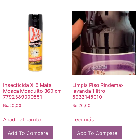
Insecticida X-5 Mata
Limpia Piso Rindemax
Mosca Mosquito 360 cm
lavanda 1 litro
7792389000551
8932145010
Bs.
20,00
Bs.
20,00
Añadir al carrito
Leer más
Add To Compare
Add To Compare