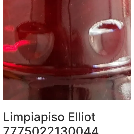
Limpiapiso Elliot
7775022130044