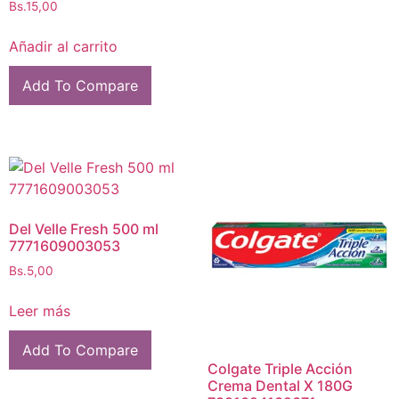
Bs.
15,00
Añadir al carrito
Add To Compare
Del Velle Fresh 500 ml
7771609003053
Bs.
5,00
Leer más
Add To Compare
Colgate Triple Acción
Crema Dental X 180G