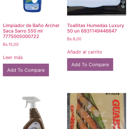
Limpiador de Baño Archer
Toallitas Humedas Luxury
Saca Sarro 550 ml
50 un 6931149446647
7775005000722
Bs.
8,00
Bs.
15,00
Añadir al carrito
Leer más
Add To Compare
Add To Compare