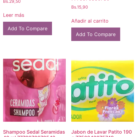
Bs.
29,50
Bs.
15,90
Leer más
Añadir al carrito
Add To Compare
Add To Compare
Shampoo Sedal Seramidas
Jabon de Lavar Patito 190