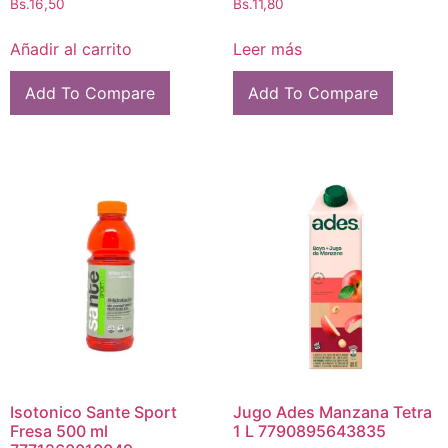
Bs.
16,50
Bs.
11,80
Añadir al carrito
Leer más
Add To Compare
Add To Compare
Isotonico Sante Sport
Jugo Ades Manzana Tetra
Fresa 500 ml
1 L 7790895643835