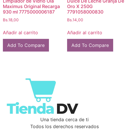
Limpiador de Vidrio Ola
Dulce De Leche Granja De
Maximus Original Recarga
Oro X 250G
930 ml 7775000006187
7791058000830
Bs.
18,00
Bs.
14,00
Añadir al carrito
Añadir al carrito
Add To Compare
Add To Compare
Una tienda cerca de ti
Todos los derechos reservados