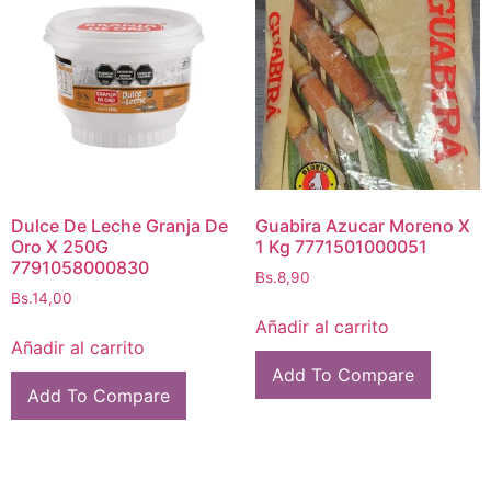
Dulce De Leche Granja De
Guabira Azucar Moreno X
Oro X 250G
1 Kg 7771501000051
7791058000830
Bs.
8,90
Bs.
14,00
Añadir al carrito
Añadir al carrito
Add To Compare
Add To Compare