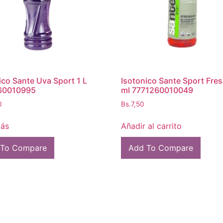
ico Sante Uva Sport 1 L
Isotonico Sante Sport Fre
60010995
ml 7771260010049
0
Bs.
7,50
más
Añadir al carrito
 To Compare
Add To Compare