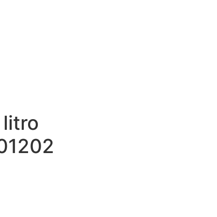
litro
01202