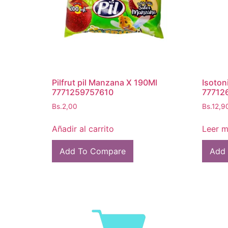
Pilfrut pil Manzana X 190Ml
Isoton
7771259757610
77712
Bs.
2,00
Bs.
12,9
Añadir al carrito
Leer 
Add To Compare
Add