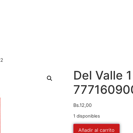
02
Del Valle 1 
77716090
Bs.
12,00
1 disponibles
Añadir al carrito