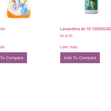
cto
Lavandina de 1lt 1000024
Bs.
8,00
más
Leer más
 To Compare
Add To Compare