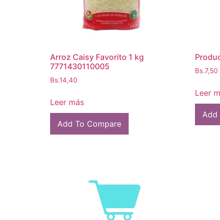
Arroz Caisy Favorito 1 kg
Produ
7771430110005
Bs.
7,50
Bs.
14,40
Leer 
Leer más
Add
Add To Compare