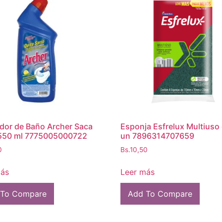
dor de Baño Archer Saca
Esponja Esfrelux Multiuso
 550 ml 7775005000722
un 7896314707659
0
Bs.
10,50
más
Leer más
 To Compare
Add To Compare