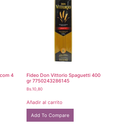
 com 4
Fideo Don Vittorio Spaguetti 400
gr 7750243286145
Bs.
10,80
Añadir al carrito
Add To Compare