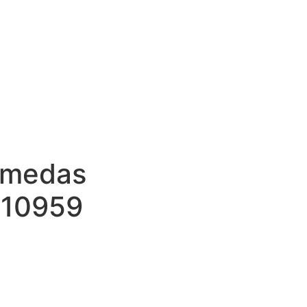
úmedas
10959