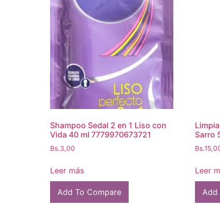
Shampoo Sedal 2 en 1 Liso con
Limpia
Vida 40 ml 7779970673721
Sarro
Bs.
3,00
Bs.
15,0
Leer más
Leer 
Add To Compare
Add