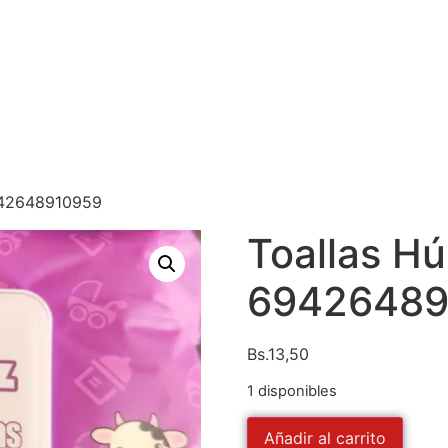
942648910959
Toallas H
69426489
Bs.
13,50
1 disponibles
Añadir al carrito