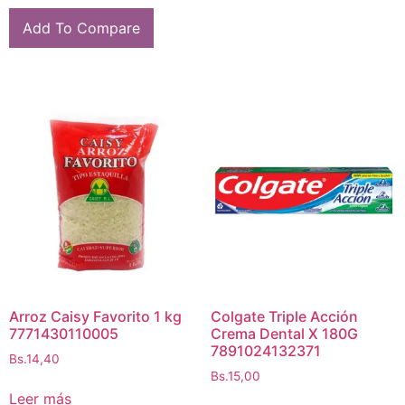
Add To Compare
Arroz Caisy Favorito 1 kg
Colgate Triple Acción
7771430110005
Crema Dental X 180G
7891024132371
Bs.
14,40
Bs.
15,00
Leer más