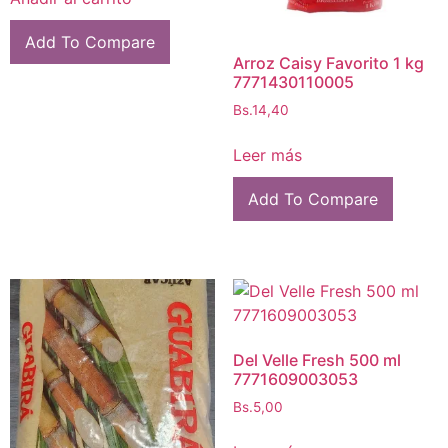
Add To Compare
Arroz Caisy Favorito 1 kg
7771430110005
Bs.
14,40
Leer más
Add To Compare
Del Velle Fresh 500 ml
7771609003053
Bs.
5,00