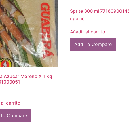
Sprite 300 ml 7716090014
Bs.
4,00
Añadir al carrito
Add To Compare
a Azucar Moreno X 1 Kg
01000051
al carrito
 To Compare