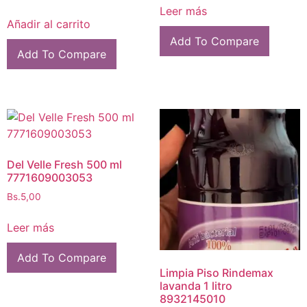
Leer más
Añadir al carrito
Add To Compare
Add To Compare
Del Velle Fresh 500 ml
7771609003053
Bs.
5,00
Leer más
Add To Compare
Limpia Piso Rindemax
lavanda 1 litro
8932145010