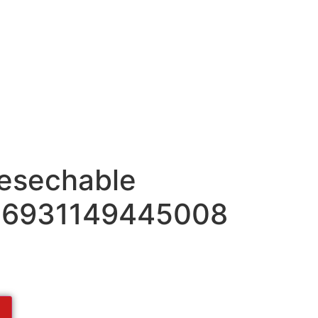
esechable
 6931149445008