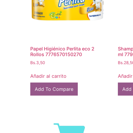
Papel Higiénico Perlita eco 2
Shamp
Rollos 7776570150270
ml 77
Bs.
3,50
Bs.
28,5
Añadir al carrito
Añadir 
Add To Compare
Add