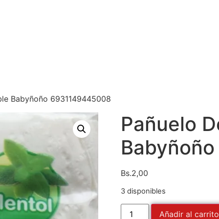
ble Babyñoño 6931149445008
Pañuelo D
Babyñoño
Bs.
2,00
3 disponibles
Añadir al carrito