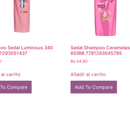
oo Sedal Luminous 340
Sedal Shampoo Ceramidas
91293051437
650Ml 7791293045795
0
Bs.
44,80
al carrito
Añadir al carrito
 To Compare
Add To Compare