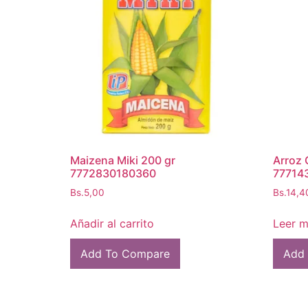
Maizena Miki 200 gr
Arroz 
7772830180360
77714
Bs.
5,00
Bs.
14,4
Añadir al carrito
Leer 
Add To Compare
Add