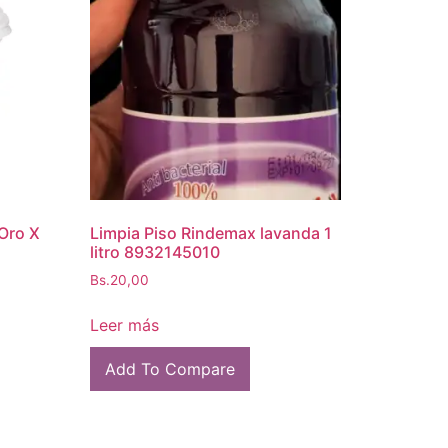
Oro X
Limpia Piso Rindemax lavanda 1
litro 8932145010
Bs.
20,00
Leer más
Add To Compare