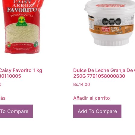
Caisy Favorito 1 kg
Dulce De Leche Granja De 
30110005
250G 7791058000830
0
Bs.
14,00
más
Añadir al carrito
 To Compare
Add To Compare