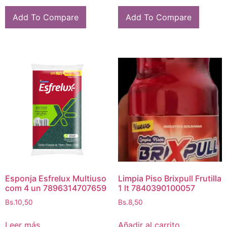
Add To Compare
Add To Compare
Esponja Esfrelux Multiuso
Limpia Piso Brixpull Frutilla
com 4 un 7896314707659
1 lt 7840390100057
Bs.
10,50
Bs.
8,50
Leer más
Añadir al carrito