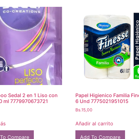
o Sedal 2 en 1 Liso con
Papel Higienico Familia Fi
40 ml 7779970673721
6 Und 7775021951015
Bs.
15,00
más
Añadir al carrito
 To Compare
Add To Compare