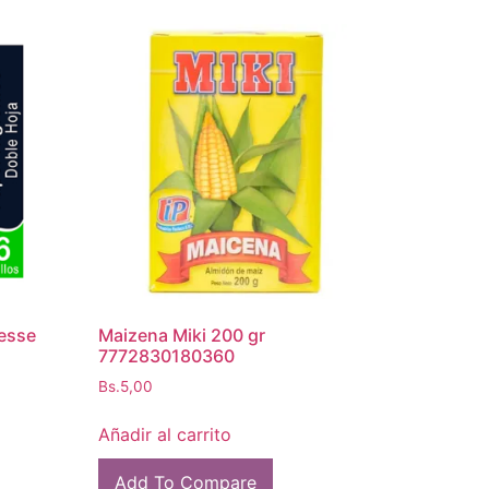
nesse
Maizena Miki 200 gr
7772830180360
Bs.
5,00
Añadir al carrito
Add To Compare