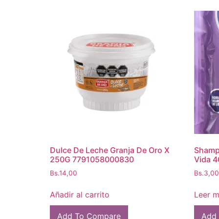
Dulce De Leche Granja De Oro X
Shampo
250G 7791058000830
Vida 
Bs.
14,00
Bs.
3,00
Añadir al carrito
Leer 
Add To Compare
Add