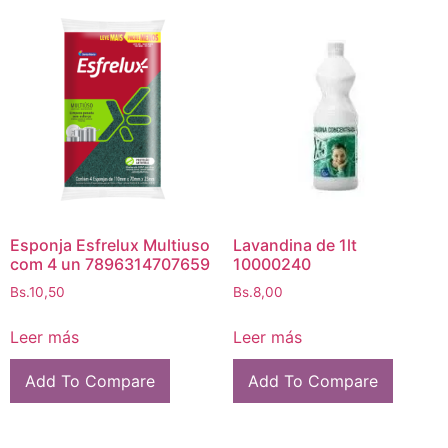
Esponja Esfrelux Multiuso
Lavandina de 1lt
com 4 un 7896314707659
10000240
Bs.
10,50
Bs.
8,00
Leer más
Leer más
Add To Compare
Add To Compare