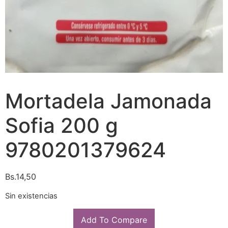
Mortadela Jamonada
Sofia 200 g
9780201379624
Bs.
14,50
Sin existencias
Add To Compare