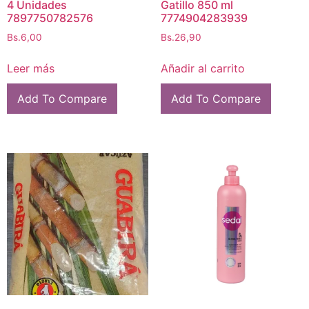
4 Unidades
Gatillo 850 ml
7897750782576
7774904283939
Bs.
6,00
Bs.
26,90
Leer más
Añadir al carrito
Add To Compare
Add To Compare