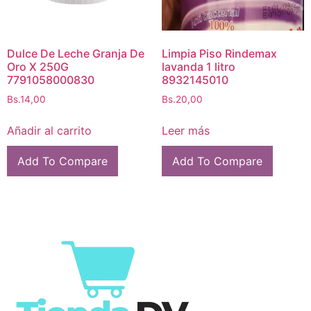
Dulce De Leche Granja De
Limpia Piso Rindemax
Oro X 250G
lavanda 1 litro
7791058000830
8932145010
Bs.
14,00
Bs.
20,00
Añadir al carrito
Leer más
Add To Compare
Add To Compare