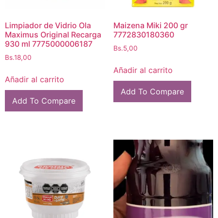
Limpiador de Vidrio Ola
Maizena Miki 200 gr
Maximus Original Recarga
7772830180360
930 ml 7775000006187
Bs.
5,00
Bs.
18,00
Añadir al carrito
Añadir al carrito
Add To Compare
Add To Compare