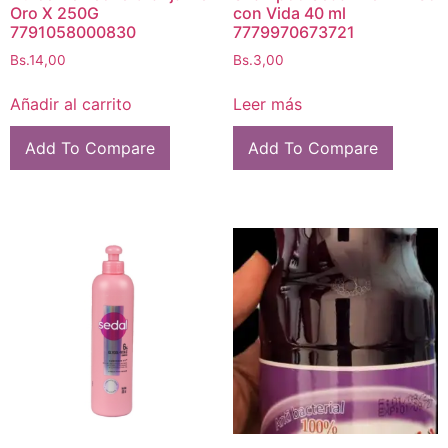
Oro X 250G
con Vida 40 ml
7791058000830
7779970673721
Bs.
14,00
Bs.
3,00
Añadir al carrito
Leer más
Add To Compare
Add To Compare