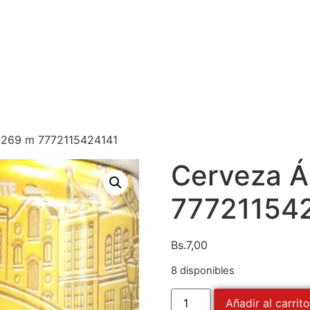
 269 m 7772115424141
Cerveza 
77721154
Bs.
7,00
8 disponibles
Añadir al carrito