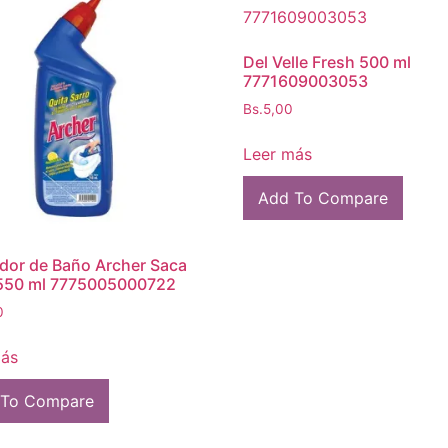
Del Velle Fresh 500 ml
7771609003053
Bs.
5,00
Leer más
Add To Compare
dor de Baño Archer Saca
 550 ml 7775005000722
0
más
 To Compare