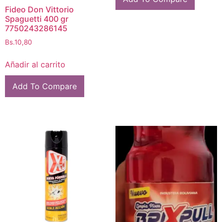
Fideo Don Vittorio
Spaguetti 400 gr
7750243286145
Bs.
10,80
Añadir al carrito
Add To Compare